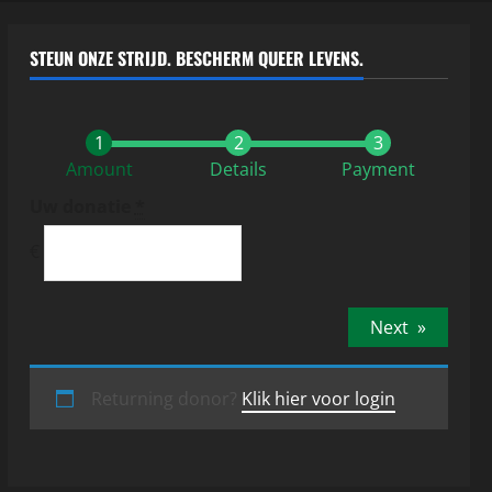
STEUN ONZE STRIJD. BESCHERM QUEER LEVENS.
Amount
Details
Payment
Uw donatie
*
€
Next
»
Returning donor?
Klik hier voor login