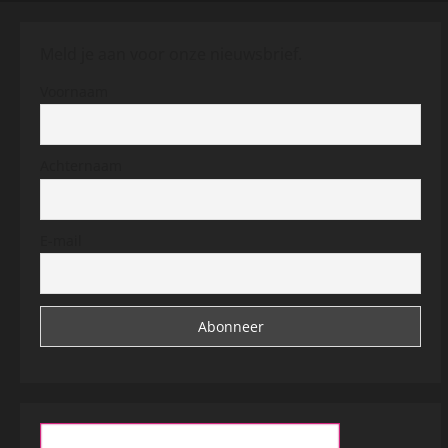
Meld je aan voor onze nieuwsbrief.
Voornaam
Achternaam
E-mail