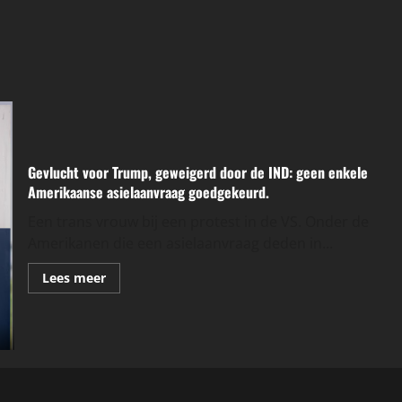
Gevlucht voor Trump, geweigerd door de IND: geen enkele
Amerikaanse asielaanvraag goedgekeurd.
Een trans vrouw bij een protest in de VS. Onder de
Amerikanen die een asielaanvraag deden in...
Lees
Lees meer
meer
over
Gevlucht
voor
Trump,
geweigerd
door
de
IND: