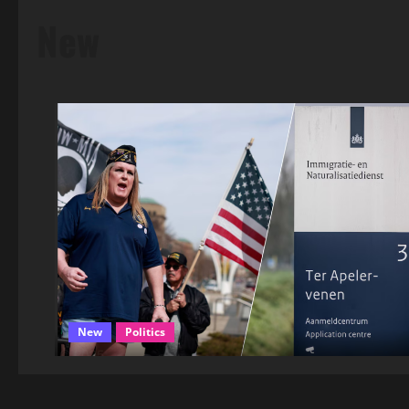
New
New
Politics