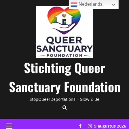
Ga
Nederlands
naar
de
inhoud
Stichting Queer
Sanctuary Foundation
StopQueerDeportations – Glow & Be
Facebook
Instagram
9 augustus 2026
Primair