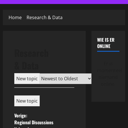
menu
Home
Research & Data
WIE IS ER
ONLINE
Research
& Data
Er is
momenteel
niemand
online.
B
Vorige:
Regional Discussions