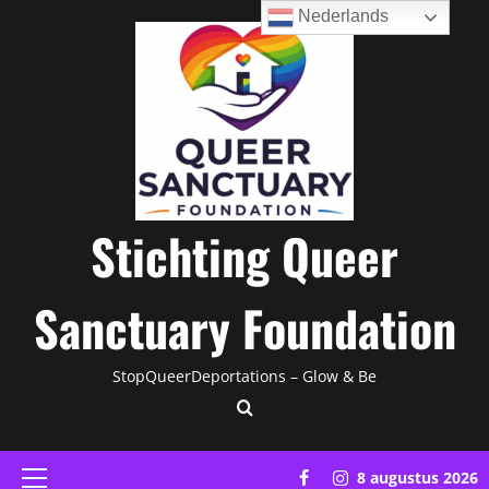
Ga
Nederlands
naar
de
inhoud
Stichting Queer
Sanctuary Foundation
StopQueerDeportations – Glow & Be
Facebook
Instagram
8 augustus 2026
Primair