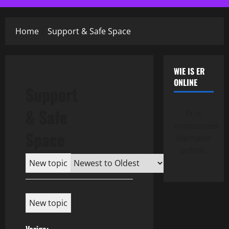
menu
Home
Support & Safe Space
WIE IS ER
ONLINE
Support
& Safe
Er is
momenteel
Space
niemand
online.